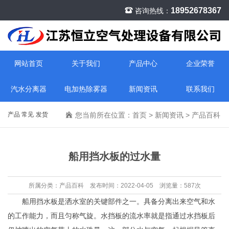
18952678367
咨询热线：
网站首页
关于我们
产品中心
企业荣誉
汽水分离器
电加热除雾器
新闻资讯
联系我们
产品
常见
发货
您当前所在位置：
首页
>
新闻资讯
>
产品百科
百科
问题
现场
船用挡水板的过水量
所属分类：产品百科 发布时间：2022-04-05 浏览量：
587次
船用挡水板是洒水室的关键部件之一。具备分离出来空气和水
的工作能力，而且匀称气旋。水挡板的流水率就是指通过水挡板后