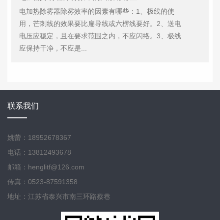
电加热除雾器除雾效率的因素有哪些：1、极线的使
用，芒刺线的效果要比扁导线或六楞线要好。2、送电
电压应稳定，且在要求范围之内，不应闪络。3、极线
应保持干净，不应是...
联系我们
姚蕾：18952678367
电话：13812493678
邮箱：henglitf@126.com
传真：0523-87591358
地址：江苏省泰兴市南三环路蔡巷